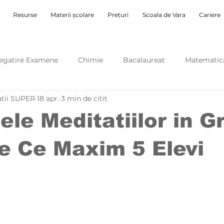
Resurse
Materii școlare
Prețuri
Scoala de Vara
Cariere
egatire Examene
Chimie
Bacalaureat
Matematic
atii SUPER
18 apr.
3 min de citit
ii Online
Meditatii Individuale
ele Meditatiilor in G
De Ce Maxim 5 Elevi