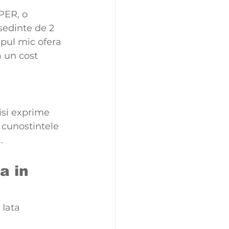
PER, o 
sedinte de 2 
pul mic ofera 
a un cost 
isi exprime 
i cunostintele 
.
a in 
Iata 