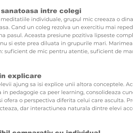
 sanatoasa intre colegi
meditatiile individuale, grupul mic creeaza o din
sa. Cand un coleg rezolva un exercitiu mai repede,
ina pasul. Aceasta presiune pozitiva lipseste compl
nu si este prea diluata in grupurile mari. Marimea 
: suficient de mic pentru atentie, suficient de ma
in explicare
elevii ajung sa isi explice unii altora conceptele. A
 in pedagogie ca peer learning, consolideaza cuno
si ofera o perspectiva diferita celui care asculta. Pr
teaza, dar interactiunea naturala dintre elevi acc
ibil comparativ cu individual