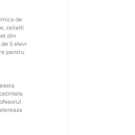
amica de 
 ceilalti 
et din 
de 5 elevi 
re pentru 
ceasta 
stintele 
ofesorul 
elereaza 