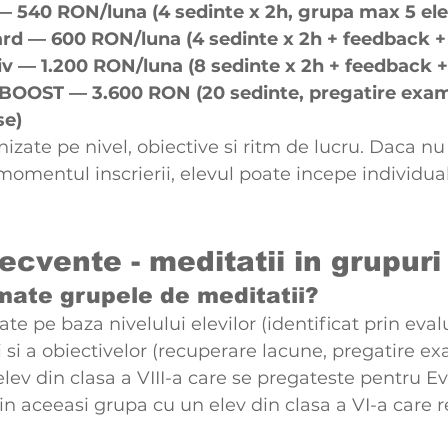
 540 RON/luna (4 sedinte x 2h, grupa max 5 ele
d — 600 RON/luna (4 sedinte x 2h + feedback + 
v — 1.200 RON/luna (8 sedinte x 2h + feedback +
OOST — 3.600 RON (20 sedinte, pregatire exam
se)
zate pe nivel, obiective si ritm de lucru. Daca nu 
 momentul inscrierii, elevul poate incepe individua
recvente - meditatii in grupuri
ate grupele de meditatii?
te pe baza nivelului elevilor (identificat prin eval
i si a obiectivelor (recuperare lacune, pregatire e
lev din clasa a VIII-a care se pregateste pentru Ev
 in aceeasi grupa cu un elev din clasa a VI-a care 