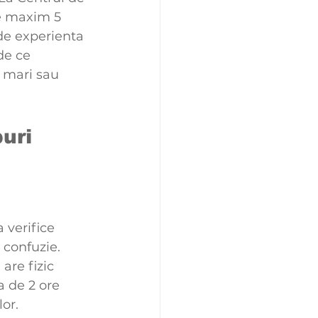
e maxim 5 
 de experienta 
de ce 
 mari sau 
uri 
 verifice 
 confuzie. 
are fizic 
 de 2 ore 
or.