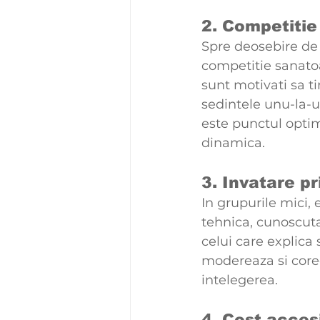
2. Competitie
Spre deosebire de 
competitie sanatoa
sunt motivati sa t
sedintele unu-la-u
este punctul optim
dinamica.
3. Invatare pr
In grupurile mici, 
tehnica, cunoscuta
celui care explica 
modereaza si corec
intelegerea.
4. Cost acces