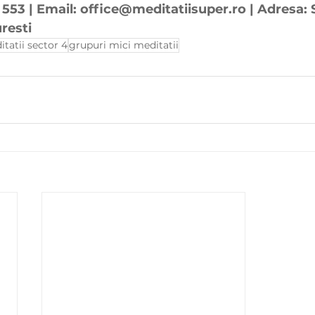
553 | Email: office@meditatiisuper.ro | Adresa: S
resti
tatii sector 4
grupuri mici meditatii