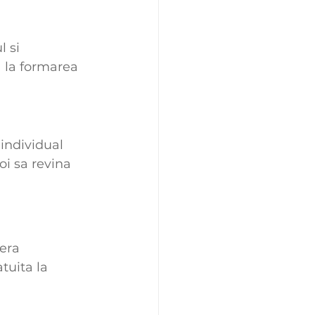
 si 
a la formarea 
individual 
oi sa revina 
era 
tuita la 