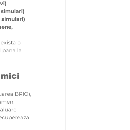
vi)
simulari)
 simulari)
ene, 
exista o 
l pana la 
 mici
uarea BRIO), 
xamen, 
aluare 
recupereaza 