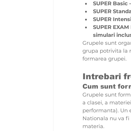
SUPER Basic —
SUPER Standar
SUPER Intensi
SUPER EXAM B
simulari inclu
Grupele sunt organi
grupa potrivita la
formarea grupei.
Intrebari f
Cum sunt form
Grupele sunt forma
a clasei, a materie
performanta). Un e
Nationala nu va fi
materia.